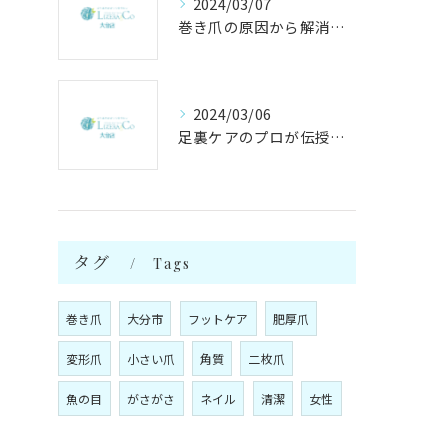
2024/03/07
巻き爪の原因から解消法まで徹底解説！専門家が伝授するケア方法
2024/03/06
足裏ケアのプロが伝授する、足裏トラブル対策の秘密！
タグ
Tags
巻き爪
大分市
フットケア
肥厚爪
変形爪
小さい爪
角質
二枚爪
魚の目
がさがさ
ネイル
清潔
女性