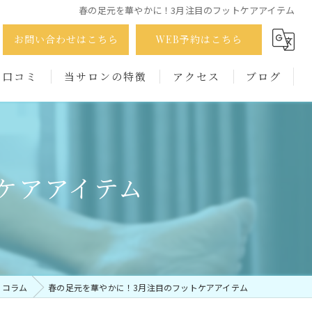
春の足元を華やかに！3月注目のフットケアアイテム
お問い合わせはこちら
WEB予約はこちら
口コミ
当サロンの特徴
アクセス
ブログ
巻き爪
コラム
たこ
ケアアイテム
かかと
出張
男性
コラム
春の足元を華やかに！3月注目のフットケアアイテム