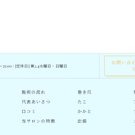
お問い合
0～21:00 / [定休日] 第2,4水曜日・日曜日
施術の流れ
巻き爪
代表あいさつ
たこ
口コミ
かかと
当サロンの特徴
出張