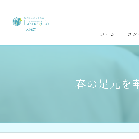
ホーム
コン
春の足元を