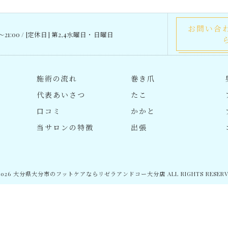
お問い合
0～21:00 / [定休日] 第2,4水曜日・日曜日
施術の流れ
巻き爪
代表あいさつ
たこ
口コミ
かかと
当サロンの特徴
出張
2026 大分県大分市のフットケアならリゼラアンドコー大分店 ALL RIGHTS RESERV