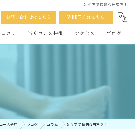
足ケアで快適な日常を！
お問い合わせはこちら
WEB予約はこちら
口コミ
当サロンの特徴
アクセス
ブログ
巻き爪
コラム
たこ
かかと
出張
男性
コー大分店
ブログ
コラム
足ケアで快適な日常を！