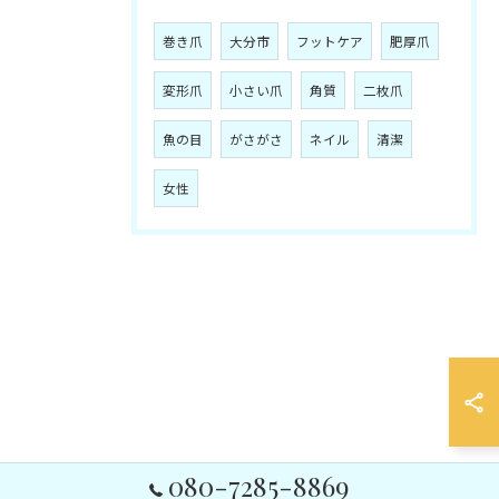
巻き爪
大分市
フットケア
肥厚爪
変形爪
小さい爪
角質
二枚爪
魚の目
がさがさ
ネイル
清潔
女性
080-7285-8869