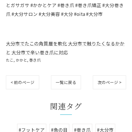
とガサガサ #かかとケア #巻き爪 #巻き爪矯正 #大分巻き
爪 #大分サロン #大分美容 #大分 #oita #大分市
大分市でたこの角質層を軟化
大分市で触りたくなるかか
と
大分市で辛い巻き爪に対応
たこ
かかと
巻き爪
< 前のページ
一覧に戻る
次のページ >
関連タグ
#フットケア
#魚の目
#巻き爪
#大分市