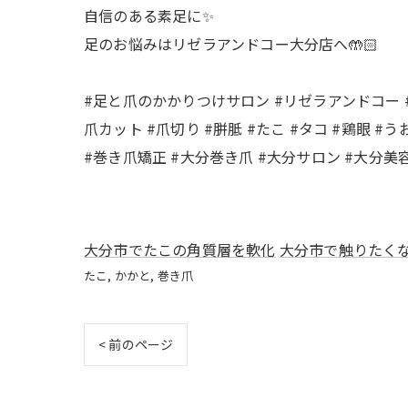
自信のある素足に✨
足のお悩みはリゼラアンドコー大分店へ🤲🏻
#足と爪のかかりつけサロン #リゼラアンドコー 
爪カット #爪切り #胼胝 #たこ #タコ #鶏眼 
#巻き爪矯正 #大分巻き爪 #大分サロン #大分美容 #
大分市でたこの角質層を軟化
大分市で触りたく
たこ
かかと
巻き爪
< 前のページ