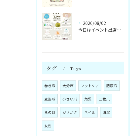
2026/08/02
今日はイベント出店です🌻
タグ
Tags
巻き爪
大分市
フットケア
肥厚爪
変形爪
小さい爪
角質
二枚爪
魚の目
がさがさ
ネイル
清潔
女性