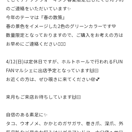
のご連絡をいただいています✨
今年のテーマは『春の散策』
春の景色をイメージした2色のグリーンカラーです💚
数量限定となっておりますので、ご購入をお考えの方は
お早めにご連絡ください🙋🏻‍♀️
4/12(日)は定休日ですが、ホルトホールで行われるFUN
FANマルシェに出店予定となっています🙌🏻
お近くの方は、ぜひ覗きに来てください🫣💕
来月もご来店お待ちしています🙌🏻
自信のある素足に✨
タコ、ウオノメ、かかとのガサガサ、巻き爪、深爪、外
反母趾など足のお悩みはリゼラアンドコー大分店へ🤲🏻