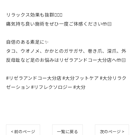
リラックス効果も抜群🙆🏻‍♀️
痛気持ち良い施術をぜひ一度ご体感ください🤲🏻
自信のある素足に✨
タコ、ウオノメ、かかとのガサガサ、巻き爪、深爪、外
反母趾など足のお悩みはリゼラアンドコー大分店へ🤲🏻
#リゼラアンドコー大分店 #大分フットケア #大分リラク
ゼーション #リフレクソロジー #大分
< 前のページ
一覧に戻る
次のページ >