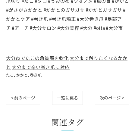
爪切り #たこ #タコ #うおのめ #ウオノメ #魚の目 #かかと
#がさがさかかと #かかとのガサガサ #かかとガサガサ #
かかとケア #巻き爪 #巻き爪矯正 #大分巻き爪 #足部アー
チ #アーチ #大分サロン #大分美容 #大分 #oita #大分市
大分市でたこの角質層を軟化
大分市で触りたくなるかか
と
大分市で辛い巻き爪に対応
たこ
かかと
巻き爪
< 前のページ
一覧に戻る
次のページ >
関連タグ