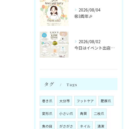
2026/08/04
㊗️3周年🎉
2026/08/02
今日はイベント出店です🌻
タグ
Tags
巻き爪
大分市
フットケア
肥厚爪
変形爪
小さい爪
角質
二枚爪
魚の目
がさがさ
ネイル
清潔