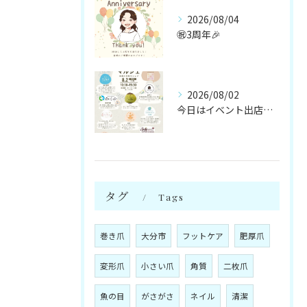
2026/08/04
㊗️3周年🎉
2026/08/02
今日はイベント出店です🌻
タグ
Tags
巻き爪
大分市
フットケア
肥厚爪
変形爪
小さい爪
角質
二枚爪
魚の目
がさがさ
ネイル
清潔