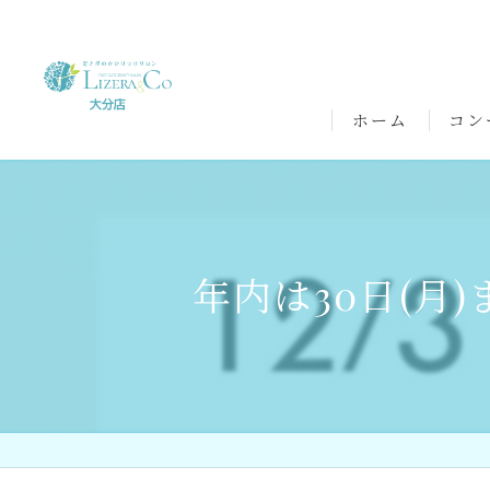
ホーム
コン
年内は30日(月)