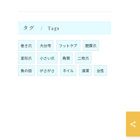
タグ
Tags
巻き爪
大分市
フットケア
肥厚爪
変形爪
小さい爪
角質
二枚爪
魚の目
がさがさ
ネイル
清潔
女性