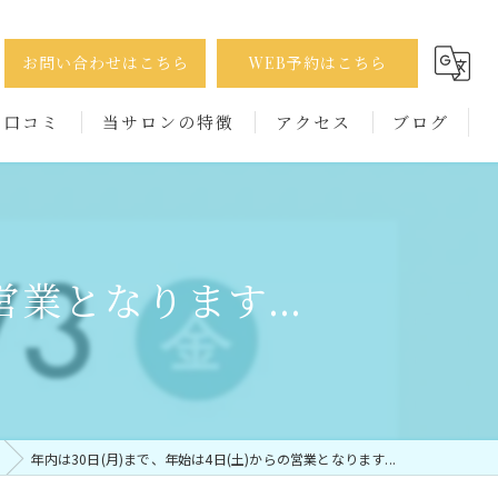
お問い合わせはこちら
WEB予約はこちら
口コミ
当サロンの特徴
アクセス
ブログ
巻き爪
コラム
たこ
営業となります...
かかと
出張
男性
年内は30日(月)まで、年始は4日(土)からの営業となります...