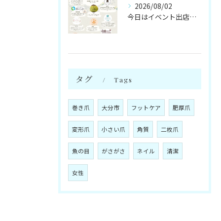
2026/08/02
今日はイベント出店です🌻
タグ
Tags
巻き爪
大分市
フットケア
肥厚爪
変形爪
小さい爪
角質
二枚爪
魚の目
がさがさ
ネイル
清潔
女性