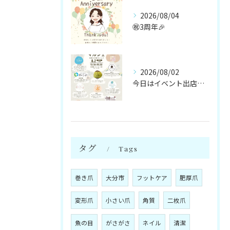
2026/08/04
㊗️3周年🎉
2026/08/02
今日はイベント出店です🌻
タグ
Tags
巻き爪
大分市
フットケア
肥厚爪
変形爪
小さい爪
角質
二枚爪
魚の目
がさがさ
ネイル
清潔