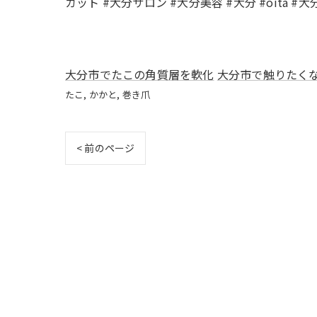
カット #大分サロン #大分美容 #大分 #oita #大
大分市でたこの角質層を軟化
大分市で触りたく
たこ
かかと
巻き爪
< 前のページ