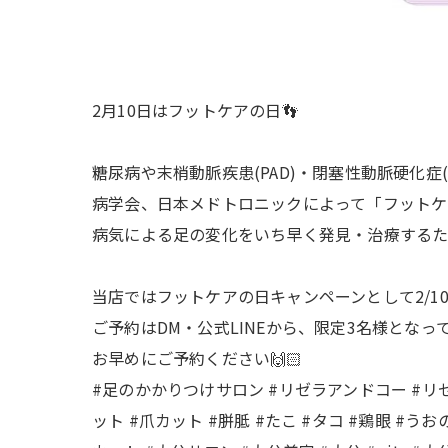
2月10日はフットケアの日👣
糖尿病や末梢動脈疾患(PAD)・閉塞性動脈硬化
病学会、日本メドトロニックによって「フットケ
病気による足の変化をいち早く発見・治療するた
当店ではフットケアの日キャンペーンとして2/10
ご予約はDM・公式LINEから、限定3名様となっ
お早めにご予約ください🙌🏻
#足のかかりつけサロン #リゼラアンドコー #リ
ット #爪カット #胼胝 #たこ #タコ #鶏眼 #う