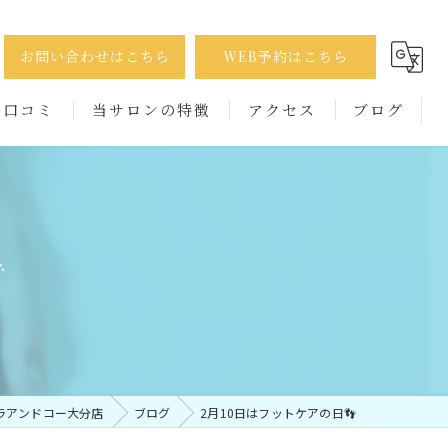
お問い合わせはこちら
WEB予約はこちら
口コミ
当サロンの特徴
アクセス
ブログ
巻き爪
コラム
たこ

かかと
出張
男性
ラアンドコー大分店
ブログ
2月10日はフットケアの日👣