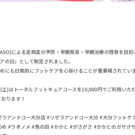
症(ASO)による足病変の予防・早期発見・早期治療の啓発を
アの日」として制定されました。
めにも日常的にフットケアを心掛けることが重要視されてい
(土)はトータルフットキュアコースを10,000円でご利用いた
ております！
ゼラアンドコー大分店 #リゼラアンドコー大分 #大分フットケア 
おのめ #ウオノメ #魚の目 #かかと #がさがさ #かかとのガサガ